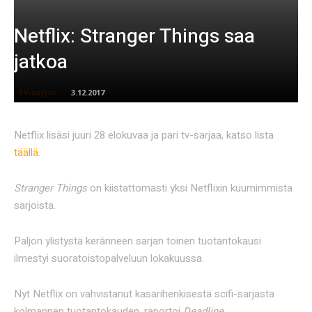
Netflix: Stranger Things saa
jatkoa
TV-sarjat
3.12.2017
Netflix lisäsi juuri 28 elokuvaa ja pari tv-sarjaa, katso lista
täällä
.
Stranger Things
on kiistattomasti yksi Netflixin kuumimmista
sarjoista.
Paljon ylistystä keränneen sarjan toinen tuotantokausi
ilmestyi suoratoistopalveluun lokakuussa.
Nyt Netflix on vahvistanut kasarihenkisestä scifi-sarjasta
kolmannen tuotantokauden, raportoi
Deadline.