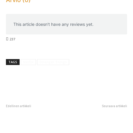
This article doesn't have any reviews yet.
237
TAGS
Netflix
Stranger Things
Edellinen artikkeli
Seuraava artikkeli
Tänään Netflixissä:
Kaveriporukka lähtee tutkimaan
yliluonnollinen sarja starttaa
kummitustaloa – ja kuinkas siinä
käykään