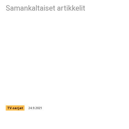
Samankaltaiset artikkelit
Netflix aloittaa tänään uuden kauhusarjan
Midnight Mass
TV-sarjat
24.9.2021