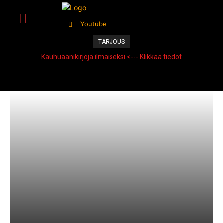
Youtube
TARJOUS
Kauhuäänikirjoja ilmaiseksi <--- Klikkaa tiedot