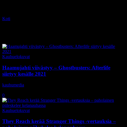
Koti
Tagit
Stranger Things
Tag: Stranger Things
Kauhuelokuvat
Haamujahti viivästyy – Ghostbusters: Afterlife
siirtyy kesälle 2021
kauhumedia
-
22.10.2020
0
Kauhuelokuvat
They Reach kerää Stranger Things -vertauksia –