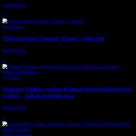
kauhumedia
-
5.6.2019
0
Kauhupelit
Tältä näyttää Stranger Things -videopeli
kauhumedia
-
5.4.2019
0
TV-sarjat
Stranger Things -sarjan kolmannesta kaudesta uusi
traileri – jatkuu heinäkuussa
kauhumedia
-
20.3.2019
0
Kauhuelokuvat