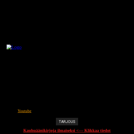
Youtube
TARJOUS
Kauhuäänikirjoja ilmaiseksi <--- Klikkaa tiedot