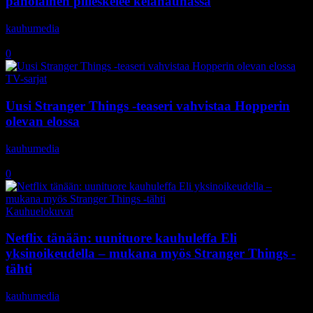
paholainen piileskelee kelanauhassa
kauhumedia
-
14.10.2020
0
TV-sarjat
Uusi Stranger Things -teaseri vahvistaa Hopperin
olevan elossa
kauhumedia
-
15.2.2020
0
Kauhuelokuvat
Netflix tänään: uunituore kauhuleffa Eli
yksinoikeudella – mukana myös Stranger Things -
tähti
kauhumedia
-
18.10.2019