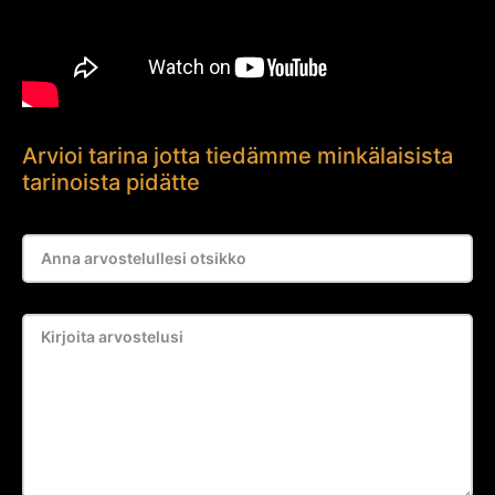
Arvioi tarina jotta tiedämme minkälaisista
tarinoista pidätte