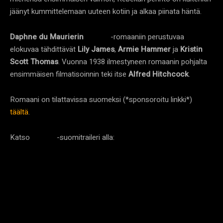
jäänyt kummittelemaan uuteen kotiin ja alkaa piinata häntä.
Daphne du Maurierin
-romaaniin perustuvaa
Rebecca
elokuvaa tähdittävät
Lily James
,
Armie Hammer
ja
Kristin
Scott Thomas
. Vuonna 1938 ilmestyneen romaanin pohjalta
ensimmäisen filmatisoinnin teki itse
Alfred Hitchcock
.
Romaani on tilattavissa suomeksi (*sponsoroitu linkki*)
täältä
.
Katso
-suomitraileri alla:
Rebekka