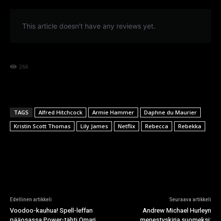
This article doesn't have any reviews yet.
266
TAGS
Alfred Hitchcock
Armie Hammer
Daphne du Maurier
Kristin Scott Thomas
Lily James
Netflix
Rebecca
Rebekka
Edellinen artikkeli
Seuraava artikkeli
Voodoo-kauhua! Spell-leffan
Andrew Michael Hurleyn
pääosassa Power-tähti Omari
menestyskirja suomeksi: