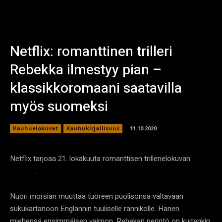
Netflix: romanttinen trilleri
Rebekka ilmestyy pian –
klassikkoromaani saatavilla
myös suomeksi
Kauhuelokuvat
Kauhukirjallisuus
11.10.2020
Netflix tarjoaa 21. lokakuuta romanttisen trillerielokuvan
.
Rebekka
Nuori morsian muuttaa tuoreen puolisonsa valtavaan
sukukartanoon Englannin tuuliselle rannikolle. Hänen
miehensä ensimmäisen vaimon, Rebekan perintö on kuitenkin