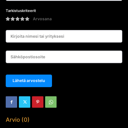
Tarkistuskriteerit
Arvosana
Lähetä arvostelu
Arvio (0)