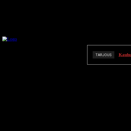
Kauhuä
TARJOUS
K