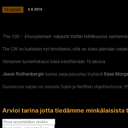
6.8.2019
TV-sarjat
The 100
–
Eloonjääneet
-sarjasta tilattiin huhtikuussa seitsemä
The CW on kuitenkin nyt ilmoittanut, että se tulee jäämään sarja
Viimeinen tuotantokausi tulee käsittämään 16 jaksoa.
Jason Rothenbergin
luoma sarja perustuu löyhästi
Kass Morga
Suomessa sarjaa voi seurata Subin ja Netflixin ohjelmistossa. Y
Arvioi tarina jotta tiedämme minkälaisista t