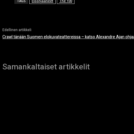
TAGS
Eloonjääneet
The 100
Edellinen artikkeli
Crawl tänään Suomen elokuvateattereissa – katso Alexandre Ajan ohjaa
Samankaltaiset artikkelit