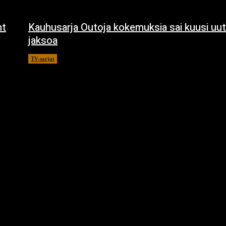
ht
Kauhusarja Outoja kokemuksia sai kuusi uut
jaksoa
TV-sarjat
14.5.2021