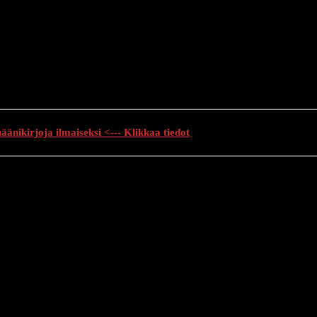
änikirjoja ilmaiseksi <--- Klikkaa tiedot
auhutarinat
Creepypasta
Kauhuelokuvat
Muu kauhu