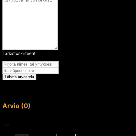
Tarkistuskriteerit
Arvosana
Lähetä arvostelu
Arvio (0)
This article doesn't have any reviews yet.
241