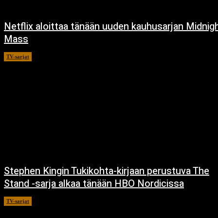
Netflix aloittaa tänään uuden kauhusarjan Midnig
Mass
TV-sarjat
24.9.2021
Stephen Kingin Tukikohta-kirjaan perustuva The
Stand -sarja alkaa tänään HBO Nordicissa
TV-sarjat
17.12.2020