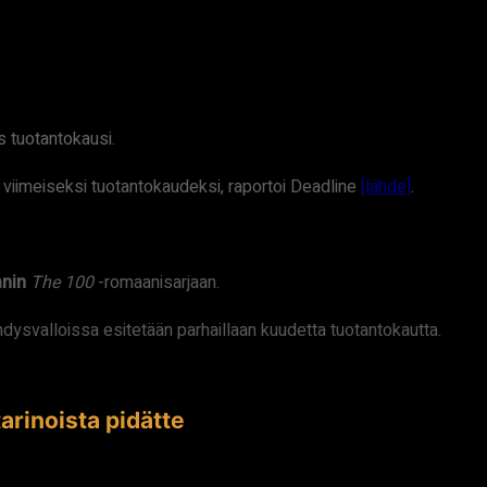
s tuotantokausi.
n viimeiseksi tuotantokaudeksi, raportoi Deadline
[lähde]
.
nin
The 100
-romaanisarjaan.
hdysvalloissa esitetään parhaillaan kuudetta tuotantokautta.
arinoista pidätte