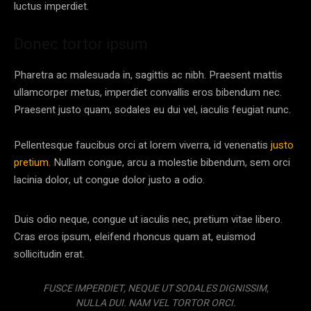
luctus imperdiet.
Donec tortor ipsum
Pharetra ac malesuada in, sagittis ac nibh. Praesent mattis
ullamcorper metus, imperdiet convallis eros bibendum nec.
Praesent justo quam, sodales eu dui vel, iaculis feugiat nunc.
Pellentesque faucibus orci at lorem viverra, id venenatis
justo
pretium
. Nullam congue, arcu a molestie bibendum, sem orci
lacinia dolor, ut congue dolor justo a odio.
Duis odio neque, congue ut iaculis nec, pretium vitae libero.
Cras eros ipsum, eleifend rhoncus quam at, euismod
sollicitudin erat.
FUSCE IMPERDIET, NEQUE UT SODALES DIGNISSIM,
NULLA DUI. NAM VEL TORTOR ORCI.