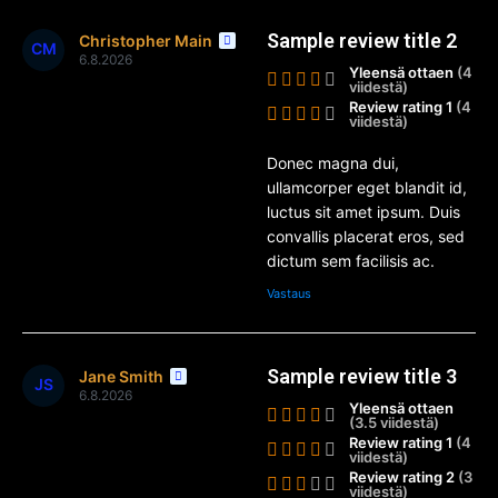
Sample review title 2
Christopher Main
CM
6.8.2026
Yleensä ottaen
(4
viidestä)
Review rating 1
(4
viidestä)
Donec magna dui,
ullamcorper eget blandit id,
luctus sit amet ipsum. Duis
convallis placerat eros, sed
dictum sem facilisis ac.
Vastaus
Sample review title 3
Jane Smith
JS
6.8.2026
Yleensä ottaen
(3.5 viidestä)
Review rating 1
(4
viidestä)
Review rating 2
(3
viidestä)