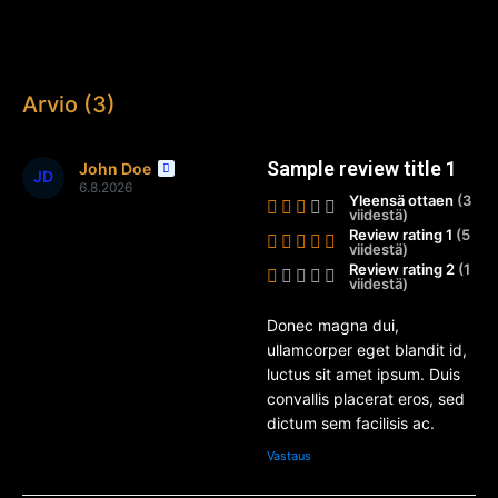
Arvio (3)
Sample review title 1
John Doe
JD
6.8.2026
Yleensä ottaen
(3
viidestä)
Review rating 1
(5
viidestä)
Review rating 2
(1
viidestä)
Donec magna dui,
ullamcorper eget blandit id,
luctus sit amet ipsum. Duis
convallis placerat eros, sed
dictum sem facilisis ac.
Vastaus