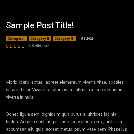
Sample Post Title!
Category I
Category II
Category III
6.8.2026
3.5 viidestä
Morbi libero lectus, laoreet elementum viverra vitae, sodales
sit amet nisi. Vivamus dolor ipsum, ultrices in accumsan nec,
viverra in nulla.
Donec ligula sem, dignissim quis purus a, ultricies lacinia
lectus. Aenean scelerisque, justo ac varius viverra, nisl arcu
accumsan elit, quis laoreet metus ipsum vitae sem. Phasellus