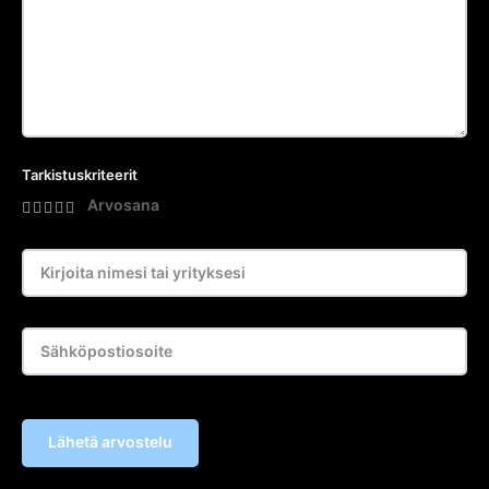
Tarkistuskriteerit
Arvosana
Lähetä arvostelu