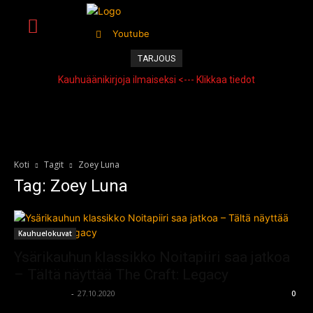
Youtube
TARJOUS
Kauhuäänikirjoja ilmaiseksi <--- Klikkaa tiedot
Koti
Tagit
Zoey Luna
Tag: Zoey Luna
Kauhuelokuvat
Ysärikauhun klassikko Noitapiiri saa jatkoa
– Tältä näyttää The Craft: Legacy
kauhumedia
-
27.10.2020
0