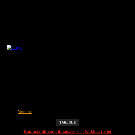
Youtube
TARJOUS
Kauhuäänikirjoja ilmaiseksi <--- Klikkaa tiedot