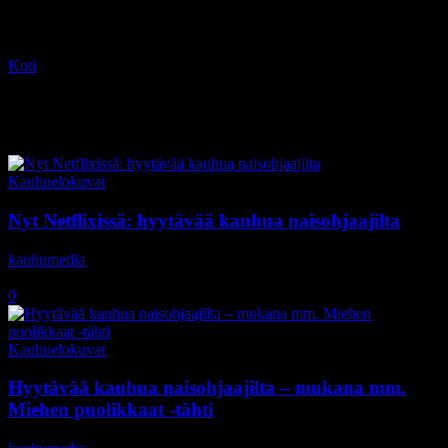
Koti
Tagit
XX
Tag: XX
Kauhuelokuvat
Nyt Netflixissä: hyytävää kauhua naisohjaajilta
kauhumedia
-
27.6.2017
0
Kauhuelokuvat
Hyytävää kauhua naisohjaajilta – mukana mm.
Miehen puolikkaat -tähti