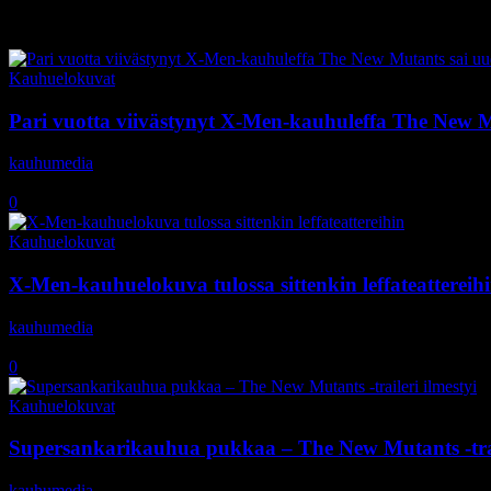
Tag: X-Men
Kauhuelokuvat
Pari vuotta viivästynyt X-Men-kauhuleffa The New M
kauhumedia
-
7.1.2020
0
Kauhuelokuvat
X-Men-kauhuelokuva tulossa sittenkin leffateattereih
kauhumedia
-
5.4.2019
0
Kauhuelokuvat
Supersankarikauhua pukkaa – The New Mutants -trail
kauhumedia
-