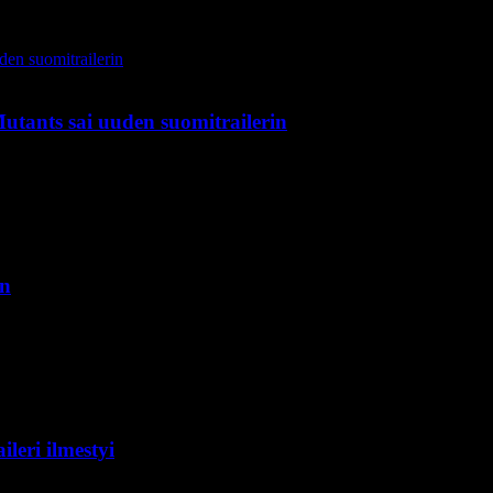
utants sai uuden suomitrailerin
in
eri ilmestyi