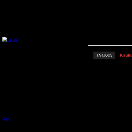
Kauhuä
TARJOUS
K
Koti
Tagit
X-Men