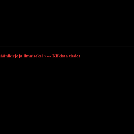
änikirjoja ilmaiseksi <--- Klikkaa tiedot
auhutarinat
Creepypasta
Kauhuelokuvat
Muu kauhu