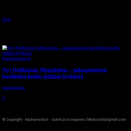
Koti
Tagit
Winston Chao
Tag: Winston Chao
Kauhuelokuvat
Nyt Netflixissä: Megalodon – sukupuuttoon
kuolleeksi luultu jättihai hyökkää
kauhumedia
-
4.6.2019
0
© Copyright - Kauhumedia.fi - Guest post inquiries faktatcom(at)gmail.com