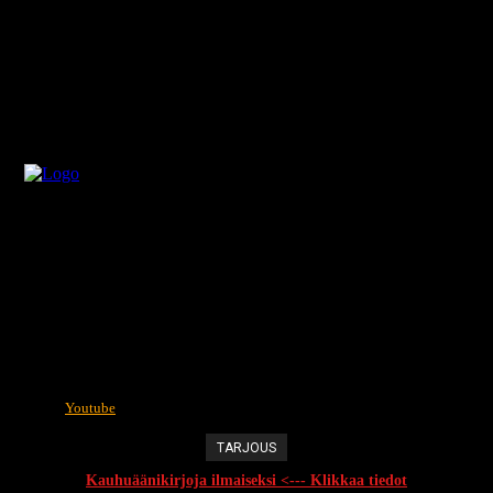
Youtube
TARJOUS
Kauhuäänikirjoja ilmaiseksi <--- Klikkaa tiedot