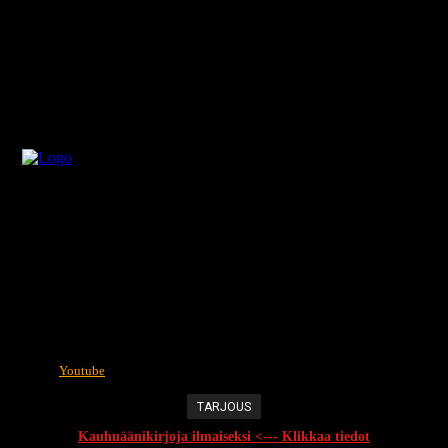
Youtube
TARJOUS
Kauhuäänikirjoja ilmaiseksi <--- Klikkaa tiedot