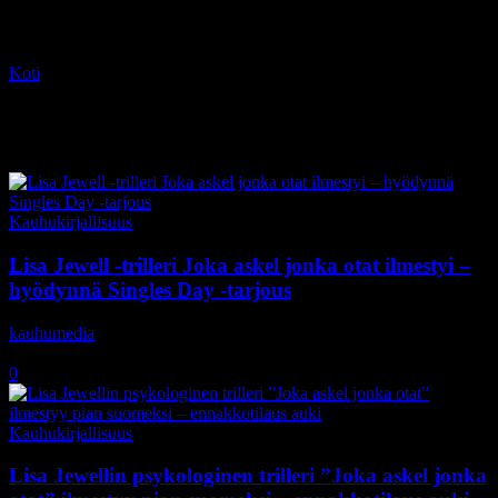
Koti
Tagit
Watching You
Tag: Watching You
Kauhukirjallisuus
Lisa Jewell -trilleri Joka askel jonka otat ilmestyi –
hyödynnä Singles Day -tarjous
kauhumedia
-
11.11.2020
0
Kauhukirjallisuus
Lisa Jewellin psykologinen trilleri ”Joka askel jonka