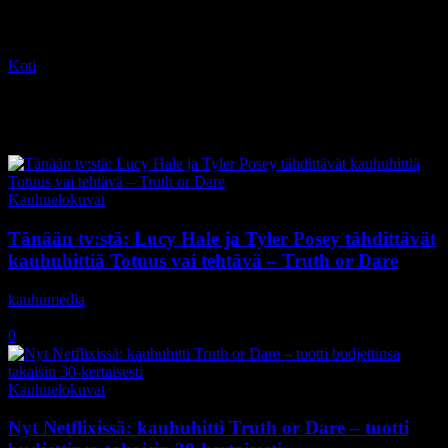
Koti
Tagit
Tyler Posey
Tag: Tyler Posey
Kauhuelokuvat
Tänään tv:stä: Lucy Hale ja Tyler Posey tähdittävät
kauhuhittiä Totuus vai tehtävä – Truth or Dare
kauhumedia
-
12.11.2020
0
Kauhuelokuvat
Nyt Netflixissä: kauhuhitti Truth or Dare – tuotti