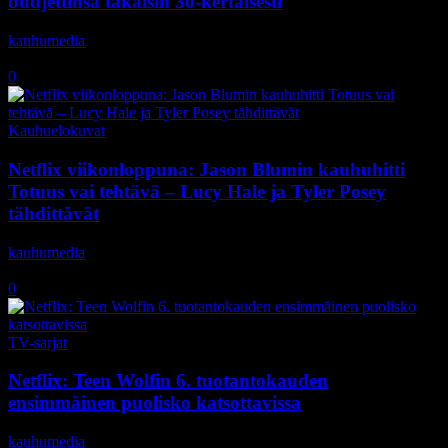
budjettinsa takaisin 30-kertaisesti
kauhumedia
-
16.12.2019
0
Kauhuelokuvat
Netflix viikonloppuna: Jason Blumin kauhuhitti
Totuus vai tehtävä – Lucy Hale ja Tyler Posey
tähdittävät
kauhumedia
-
12.12.2019
0
TV-sarjat
Netflix: Teen Wolfin 6. tuotantokauden
ensimmäinen puolisko katsottavissa
kauhumedia
-