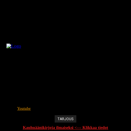
Youtube
TARJOUS
Kauhuäänikirjoja ilmaiseksi <--- Klikkaa tiedot