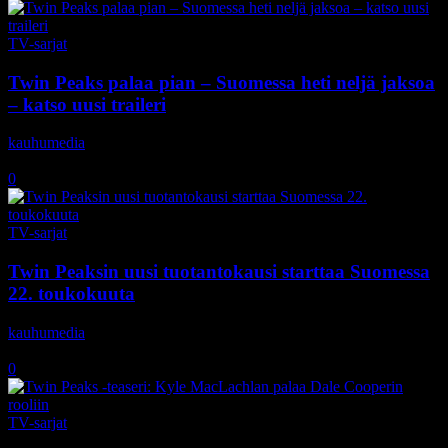
TV-sarjat
Twin Peaks palaa pian – Suomessa heti neljä jaksoa
– katso uusi traileri
kauhumedia
-
12.5.2017
0
TV-sarjat
Twin Peaksin uusi tuotantokausi starttaa Suomessa
22. toukokuuta
kauhumedia
-
7.4.2017
0
TV-sarjat