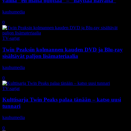
välillä ”en malta odottaa” – ”näyttää halvalta”
kauhumedia
-
10.12.2019
0
TV-sarjat
Twin Peaksin kolmannen kauden DVD ja Blu-ray
sisältävät paljon lisämateriaalia
kauhumedia
-
12.10.2017
0
TV-sarjat
Kulttisarja Twin Peaks palaa tänään – katso uusi
tunnari
kauhumedia
-
22.5.2017
0