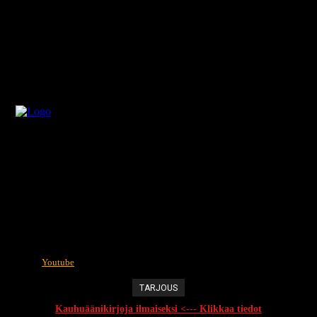
Youtube
TARJOUS
Kauhuäänikirjoja ilmaiseksi <--- Klikkaa tiedot