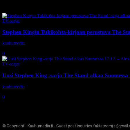
Tag: The Stand
TV-sarjat
Stephen Kingin Tukikohta-kirjaan perustuva The St
kauhumedia
-
17.12.2020
0
TV-sarjat
Uusi Stephen King -sarja The Stand alkaa Suomessa 
kauhumedia
-
3.12.2020
0
© Copyright - Kauhumedia.fi - Guest post inquiries faktatcom(at)gmail