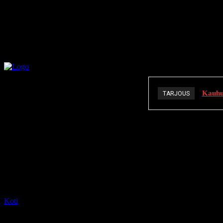
Kauhuä
TARJOUS
K
Koti
Tagit
The Stand