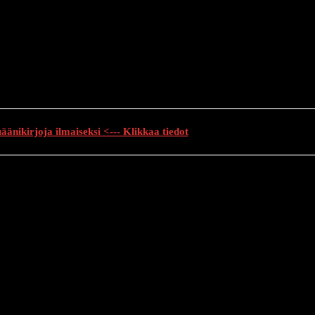
änikirjoja ilmaiseksi <--- Klikkaa tiedot
auhutarinat
Creepypasta
Kauhuelokuvat
Muu kauhu