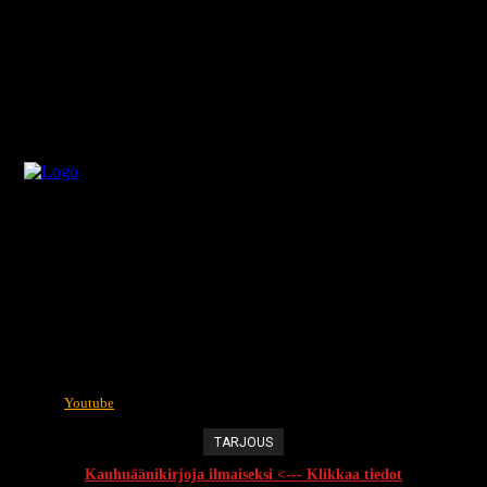
Youtube
TARJOUS
Kauhuäänikirjoja ilmaiseksi <--- Klikkaa tiedot