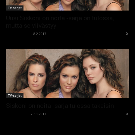
TV-sarjat
Uusi Siskoni on noita -sarja on tulossa,
mutta se viivästyy
kauhumedia
-
8.2.2017
0
TV-sarjat
Siskoni on noita -sarja tulossa takaisin
kauhumedia
-
6.1.2017
0