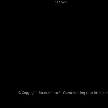
kauhumedia
-
27.8.2018
© Copyright - Kauhumedia.fi - Guest post inquiries faktatc