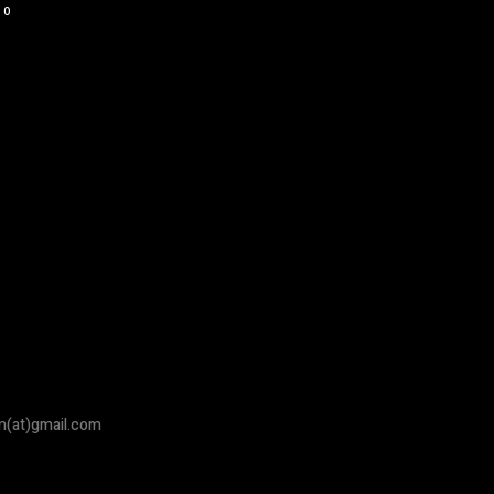
0
om(at)gmail.com