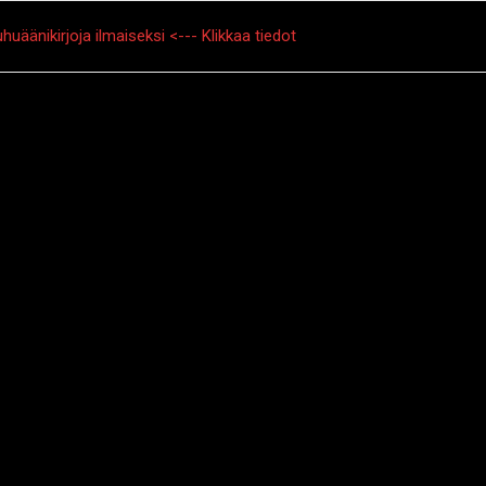
huäänikirjoja ilmaiseksi <--- Klikkaa tiedot
tarinat
Creepypasta
Kauhuelokuvat
Muu kauhu