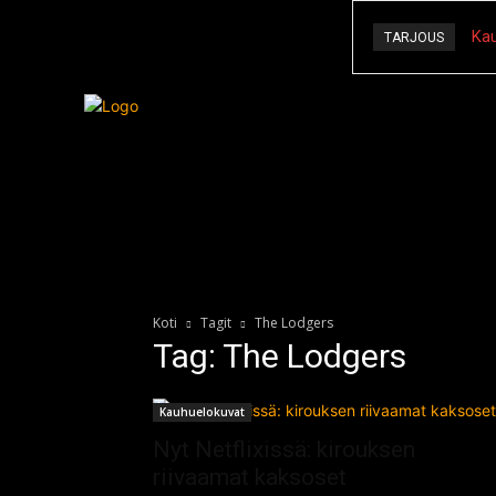
Kau
TARJOUS
Kauhu
Koti
Tagit
The Lodgers
Tag: The Lodgers
Kauhuelokuvat
Nyt Netflixissä: kirouksen
riivaamat kaksoset