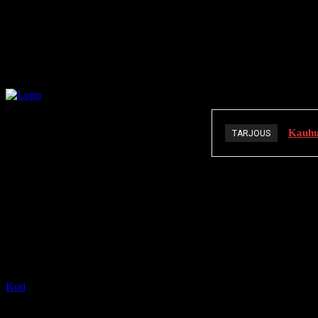
Kauhuä
TARJOUS
K
Koti
Tagit
The Last Sharknado: It’s About Time