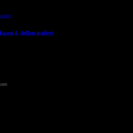
About Time
ani 6 -leffan traileri
.com