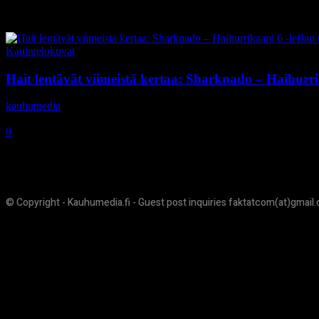
Tag: The Last Sharknado: It’s 
Kauhuelokuvat
Hait lentävät viimeistä kertaa: Sharknado – Haihurrika
kauhumedia
-
18.8.2018
0
© Copyright - Kauhumedia.fi - Guest post inquiries faktatcom(at)gmail