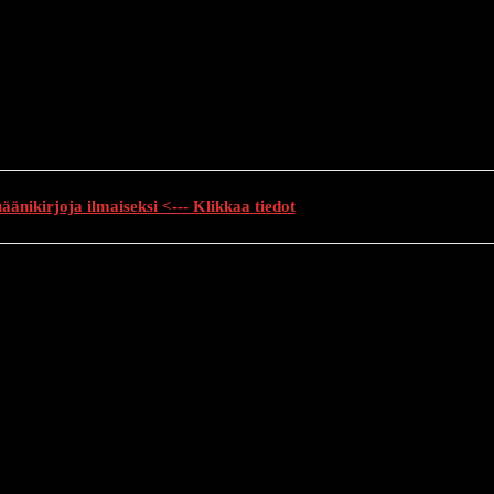
änikirjoja ilmaiseksi <--- Klikkaa tiedot
auhutarinat
Creepypasta
Kauhuelokuvat
Muu kauhu