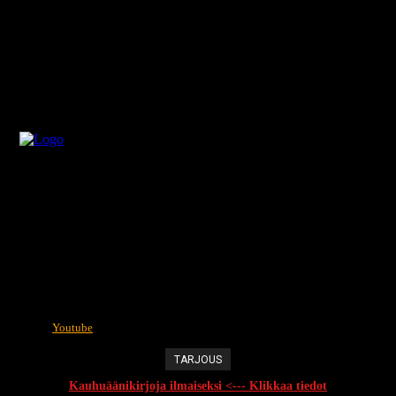
Youtube
TARJOUS
Kauhuäänikirjoja ilmaiseksi <--- Klikkaa tiedot