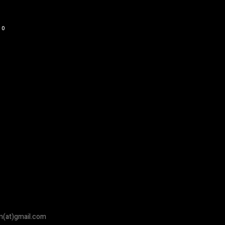
0
om(at)gmail.com