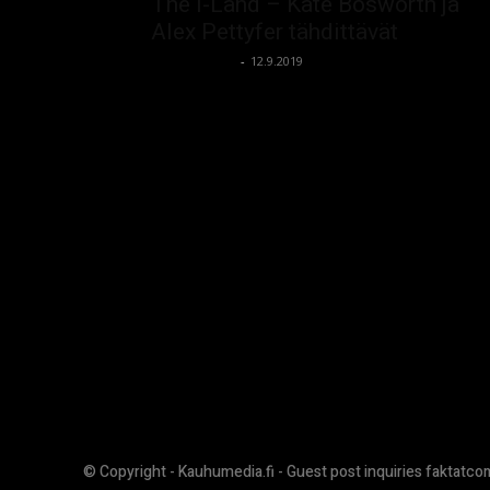
The I-Land – Kate Bosworth ja
Alex Pettyfer tähdittävät
kauhumedia
-
12.9.2019
© Copyright - Kauhumedia.fi - Guest post inquiries faktatc