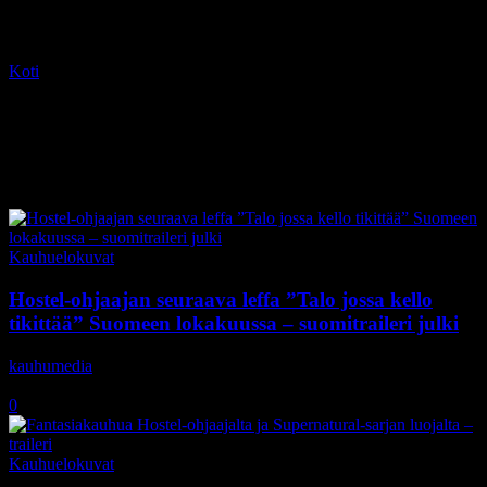
Koti
Tagit
The House with a Clock in Its Walls
Tag: The House with a Clock in
Its Walls
Kauhuelokuvat
Hostel-ohjaajan seuraava leffa ”Talo jossa kello
tikittää” Suomeen lokakuussa – suomitraileri julki
kauhumedia
-
1.8.2018
0
Kauhuelokuvat