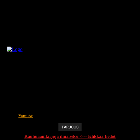
Youtube
TARJOUS
Kauhuäänikirjoja ilmaiseksi <--- Klikkaa tiedot