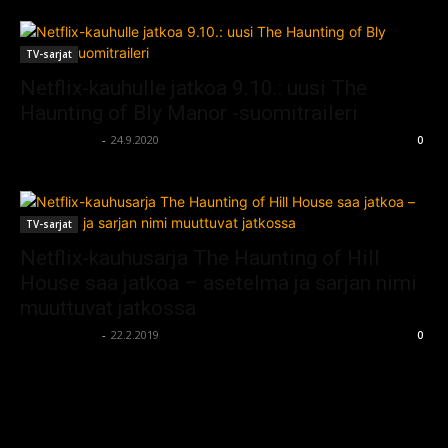
TV-sarjat
Netflix-kauhulle jatkoa 9.10.: uusi The
Haunting of Bly Manor -suomitraileri
kauhumedia
-
24.9.2020
0
TV-sarjat
Netflix-kauhusarja The Haunting of Hill
House saa jatkoa – asetelma ja sarjan nimi
muuttuvat jatkossa
kauhumedia
-
22.2.2019
0