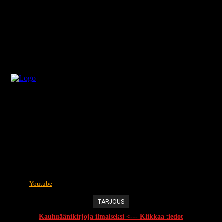
Youtube
TARJOUS
Kauhuäänikirjoja ilmaiseksi <--- Klikkaa tiedot