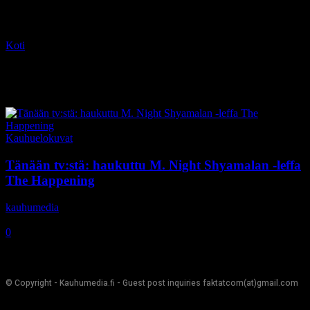
Koti
Tagit
The Happening
Tag: The Happening
Kauhuelokuvat
Tänään tv:stä: haukuttu M. Night Shyamalan -leffa
The Happening
kauhumedia
-
26.8.2019
0
© Copyright - Kauhumedia.fi - Guest post inquiries faktatcom(at)gmail.com