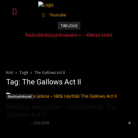
Youtube
TARJOUS
Kauhuäänikirjoja ilmaiseksi <--- Klikkaa tiedot
Koti
Tagit
The Gallows Act II
Tag: The Gallows Act II
Kauhuelokuvat
Hirsipuu saa jatkoa – tältä näyttää The
Gallows Act II
kauhumedia
-
25.9.2019
0