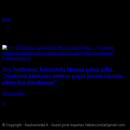
Koti
Tagit
The Day of the Lord
Tag: The Day of the Lord
Kauhuelokuvat
Nyt Netflixissä: kauhuleffa Herran päivä julki –
”syntiensä piinaama entinen pappi joutuu takaisin
pimeyden maailmaan”
kauhumedia
-
2.11.2020
0
© Copyright - Kauhumedia.fi - Guest post inquiries faktatcom(at)gmail.com