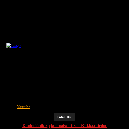
Youtube
TARJOUS
Kauhuäänikirjoja ilmaiseksi <--- Klikkaa tiedot