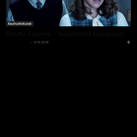
Kauhuelokuvat
Kirottu 3 etenee – tuoreimmat kuulumiset
kauhumedia
-
4.10.2018
0