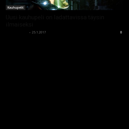
Kauhupelit
Uusi kauhupeli on ladattavissa täysin
ilmaiseksi
kauhumedia
-
25.1.2017
0