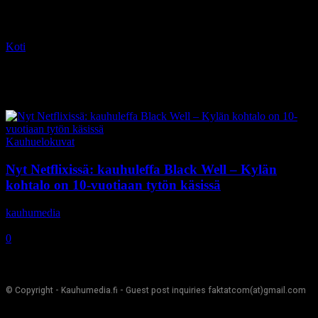
Koti
Tagit
Terrie Samundra
Tag: Terrie Samundra
Kauhuelokuvat
Nyt Netflixissä: kauhuleffa Black Well – Kylän
kohtalo on 10-vuotiaan tytön käsissä
kauhumedia
-
1.11.2020
0
© Copyright - Kauhumedia.fi - Guest post inquiries faktatcom(at)gmail.com