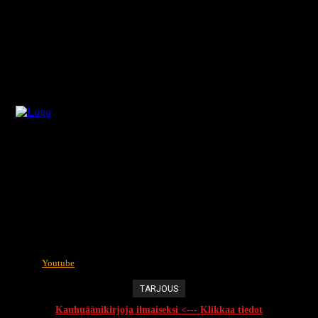
Youtube
TARJOUS
Kauhuäänikirjoja ilmaiseksi <--- Klikkaa tiedot