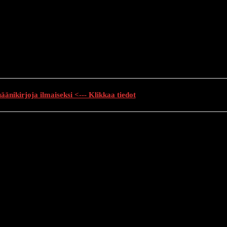
änikirjoja ilmaiseksi <--- Klikkaa tiedot
auhutarinat
Creepypasta
Kauhuelokuvat
Muu kauhu