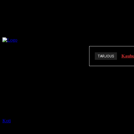
Kauhuä
TARJOUS
K
Koti
Tagit
Tamara Taylor