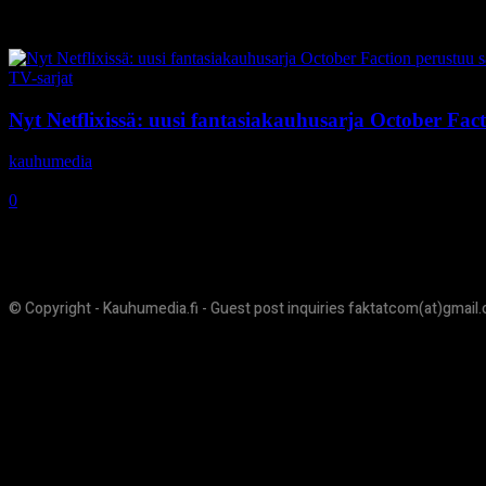
Tag: Tamara Taylor
TV-sarjat
Nyt Netflixissä: uusi fantasiakauhusarja October Fac
kauhumedia
-
23.1.2020
0
© Copyright - Kauhumedia.fi - Guest post inquiries faktatcom(at)gmail