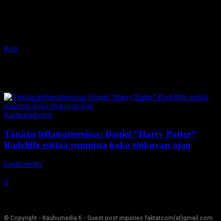
Koti
Tagit
Swiss Army Man
Tag: Swiss Army Man
Kauhuelokuvat
Tänään leffateattereissa: Daniel ”Harry Potter”
Radcliffe esittää ruumista koko elokuvan ajan
kauhumedia
-
13.1.2017
0
© Copyright - Kauhumedia.fi - Guest post inquiries faktatcom(at)gmail.com