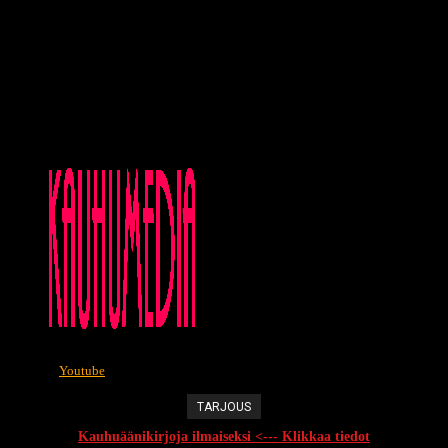
Youtube
TARJOUS
Kauhuäänikirjoja ilmaiseksi <--- Klikkaa tiedot