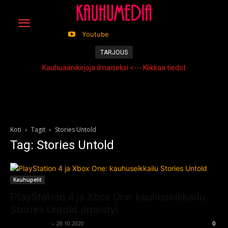
Youtube
TARJOUS
Kauhuäänikirjoja ilmaiseksi <--- Klikkaa tiedot
Koti
Tagit
Stories Untold
Tag: Stories Untold
Kauhupelit
PlayStation 4 ja Xbox One: kauhuseikkailu
Stories Untold ilmestyi
kauhumedia
-
28.10.2020
0