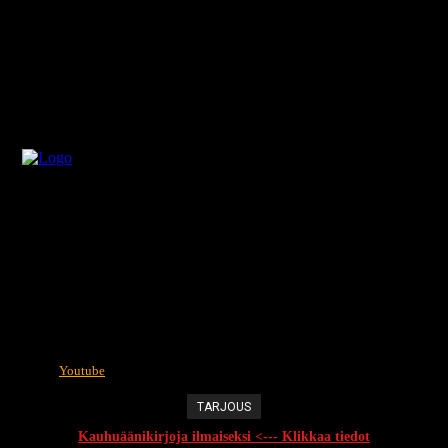
Youtube
TARJOUS
Kauhuäänikirjoja ilmaiseksi <--- Klikkaa tiedot