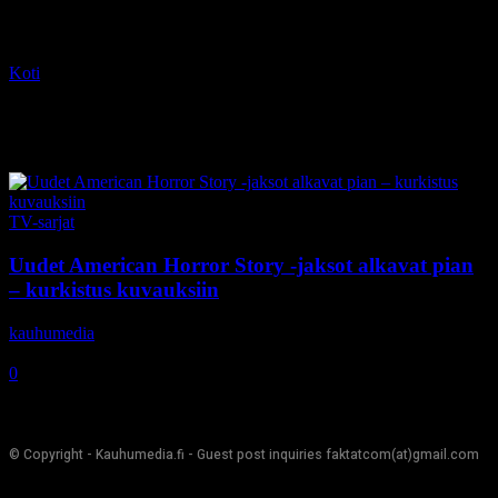
Koti
Tagit
Stevie Knicks
Tag: Stevie Knicks
TV-sarjat
Uudet American Horror Story -jaksot alkavat pian
– kurkistus kuvauksiin
kauhumedia
-
20.8.2018
0
© Copyright - Kauhumedia.fi - Guest post inquiries faktatcom(at)gmail.com