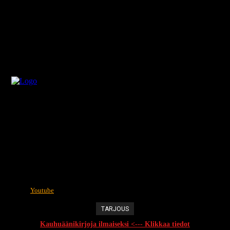
Youtube
TARJOUS
Kauhuäänikirjoja ilmaiseksi <--- Klikkaa tiedot