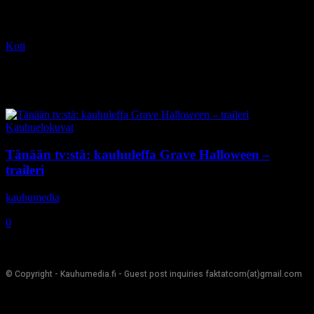
Koti
Tagit
Steven R. Monroe
Tag: Steven R. Monroe
Kauhuelokuvat
Tänään tv:stä: kauhuleffa Grave Halloween –
traileri
kauhumedia
-
11.1.2018
0
© Copyright - Kauhumedia.fi - Guest post inquiries faktatcom(at)gmail.com