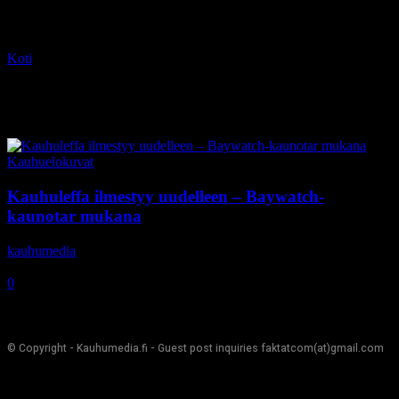
Koti
Tagit
Stevan Mena
Tag: Stevan Mena
Kauhuelokuvat
Kauhuleffa ilmestyy uudelleen – Baywatch-
kaunotar mukana
kauhumedia
-
11.8.2018
0
© Copyright - Kauhumedia.fi - Guest post inquiries faktatcom(at)gmail.com