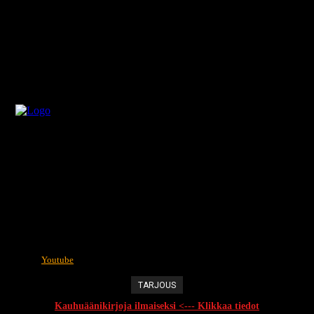
Youtube
TARJOUS
Kauhuäänikirjoja ilmaiseksi <--- Klikkaa tiedot