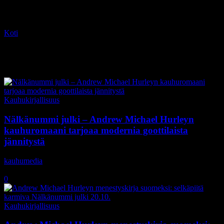
Koti
Tagit
Starve Acre
Tag: Starve Acre
Kauhukirjallisuus
Nälkänummi julki – Andrew Michael Hurleyn
kauhuromaani tarjoaa modernia goottilaista
jännitystä
kauhumedia
-
22.10.2020
0
Kauhukirjallisuus