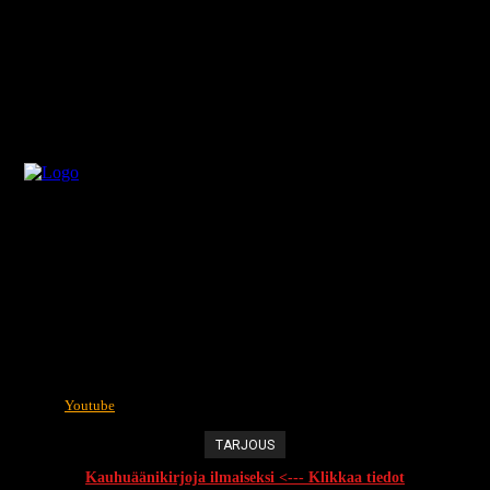
Youtube
TARJOUS
Kauhuäänikirjoja ilmaiseksi <--- Klikkaa tiedot