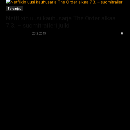
TV-sarjat
Netflixin uusi kauhusarja The Order alkaa
7.3. – suomitraileri julki
kauhumedia
-
23.2.2019
0