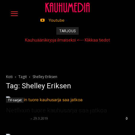
Youtube
TARJOUS
Kauhuäänikirjoja ilmaiseksi <--- Klikkaa tiedot
Koti
Tagit
Shelley Eriksen
Tag: Shelley Eriksen
TV-sarjat
Netflixin tuore kauhusarja saa jatkoa
kauhumedia
-
29.3.2019
0