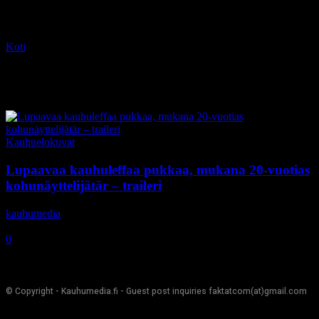
Koti
Tagit
Sean Carter
Tag: Sean Carter
Kauhuelokuvat
Lupaavaa kauhuleffaa pukkaa, mukana 20-vuotias
kohunäyttelijätär – traileri
kauhumedia
-
14.10.2017
0
© Copyright - Kauhumedia.fi - Guest post inquiries faktatcom(at)gmail.com