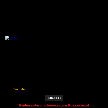
Youtube
TARJOUS
Kauhuäänikirjoja ilmaiseksi <--- Klikkaa tiedot