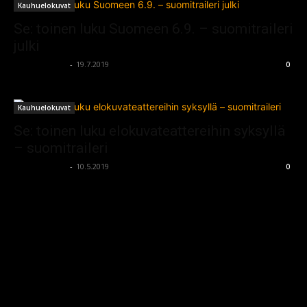
Kauhuelokuvat
Se: toinen luku Suomeen 6.9. – suomitraileri
julki
kauhumedia
-
19.7.2019
0
Kauhuelokuvat
Se: toinen luku elokuvateattereihin syksyllä
– suomitraileri
kauhumedia
-
10.5.2019
0