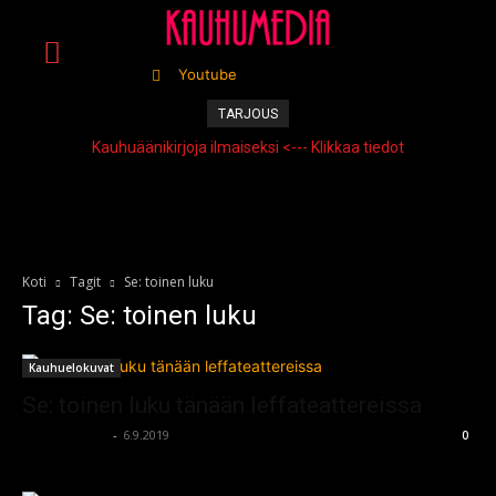
Youtube
TARJOUS
Kauhuäänikirjoja ilmaiseksi <--- Klikkaa tiedot
Koti
Tagit
Se: toinen luku
Tag: Se: toinen luku
Kauhuelokuvat
Se: toinen luku tänään leffateattereissa
kauhumedia
-
6.9.2019
0