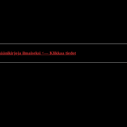
änikirjoja ilmaiseksi <--- Klikkaa tiedot
auhutarinat
Creepypasta
Kauhuelokuvat
Muu kauhu