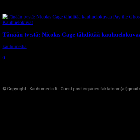
Tag: Sarah Wayne Callies
Kauhuelokuvat
Tänään tv:stä: Nicolas Cage tähdittää kauhuelokuva
kauhumedia
-
27.11.2019
0
© Copyright - Kauhumedia.fi - Guest post inquiries faktatcom(at)gmail