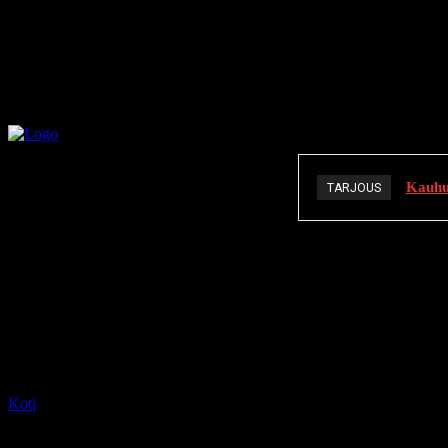
Kauhuä
TARJOUS
K
Koti
Tagit
Sarah Wayne Callies