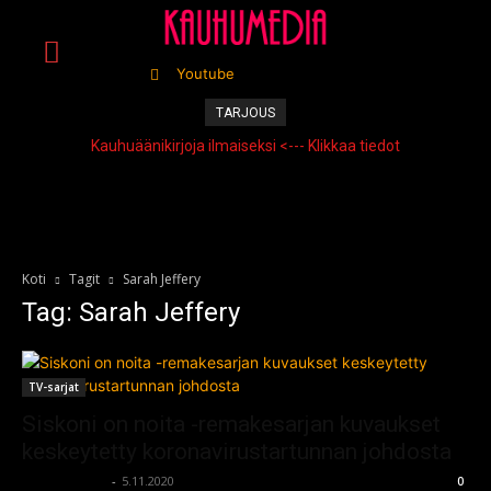
Youtube
TARJOUS
Kauhuäänikirjoja ilmaiseksi <--- Klikkaa tiedot
Koti
Tagit
Sarah Jeffery
Tag: Sarah Jeffery
TV-sarjat
Siskoni on noita -remakesarjan kuvaukset
keskeytetty koronavirustartunnan johdosta
kauhumedia
-
5.11.2020
0