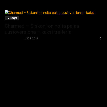
TV-sarjat
Charmed – Siskoni on noita palaa
uusioversiona – kaksi traileria
kauhumedia
-
20.8.2018
0