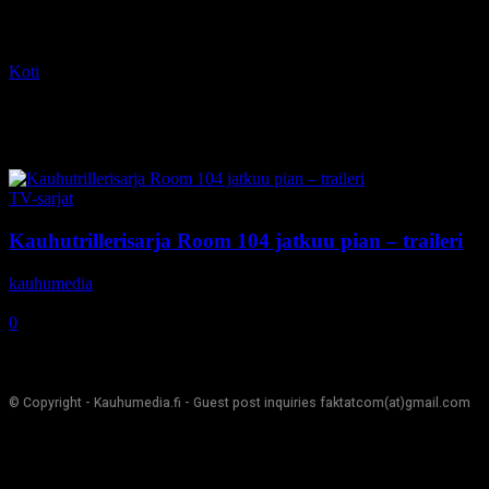
Koti
Tagit
Room 104
Tag: Room 104
TV-sarjat
Kauhutrillerisarja Room 104 jatkuu pian – traileri
kauhumedia
-
21.8.2019
0
© Copyright - Kauhumedia.fi - Guest post inquiries faktatcom(at)gmail.com