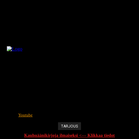
Youtube
TARJOUS
Kauhuäänikirjoja ilmaiseksi <--- Klikkaa tiedot