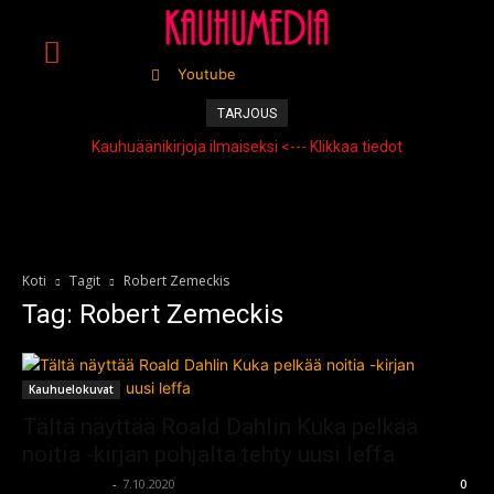
Youtube
TARJOUS
Kauhuäänikirjoja ilmaiseksi <--- Klikkaa tiedot
Koti
Tagit
Robert Zemeckis
Tag: Robert Zemeckis
Kauhuelokuvat
Tältä näyttää Roald Dahlin Kuka pelkää
noitia -kirjan pohjalta tehty uusi leffa
kauhumedia
-
7.10.2020
0