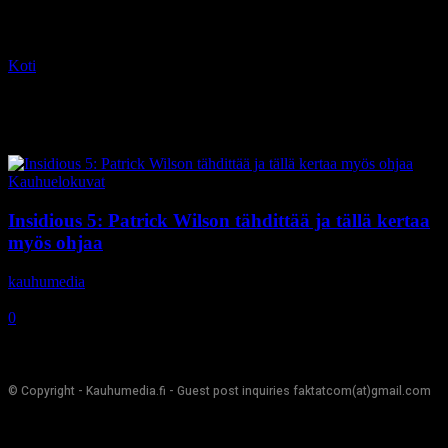
Koti
Tagit
Riivattu
Tag: Riivattu
Kauhuelokuvat
Insidious 5: Patrick Wilson tähdittää ja tällä kertaa
myös ohjaa
kauhumedia
-
3.11.2020
0
© Copyright - Kauhumedia.fi - Guest post inquiries faktatcom(at)gmail.com