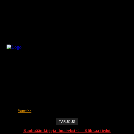
Youtube
TARJOUS
Kauhuäänikirjoja ilmaiseksi <--- Klikkaa tiedot