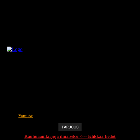
Youtube
TARJOUS
Kauhuäänikirjoja ilmaiseksi <--- Klikkaa tiedot