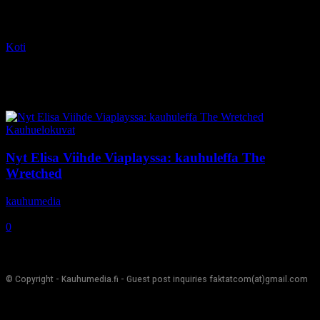
Koti
Tagit
Richard Ellis
Tag: Richard Ellis
Kauhuelokuvat
Nyt Elisa Viihde Viaplayssa: kauhuleffa The
Wretched
kauhumedia
-
8.2.2021
0
© Copyright - Kauhumedia.fi - Guest post inquiries faktatcom(at)gmail.com