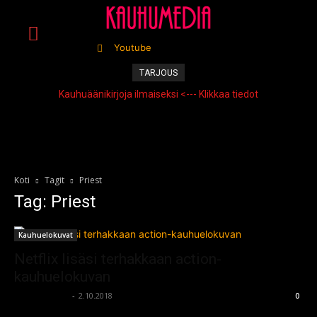
Youtube
TARJOUS
Kauhuäänikirjoja ilmaiseksi <--- Klikkaa tiedot
Koti
Tagit
Priest
Tag: Priest
Kauhuelokuvat
Netflix lisäsi terhakkaan action-
kauhuelokuvan
kauhumedia
-
2.10.2018
0