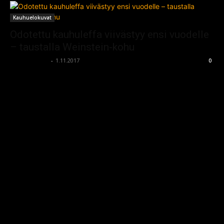
Kauhuelokuvat
Odotettu kauhuleffa viivästyy ensi vuodelle
– taustalla Weinstein-kohu
kauhumedia
-
1.11.2017
0