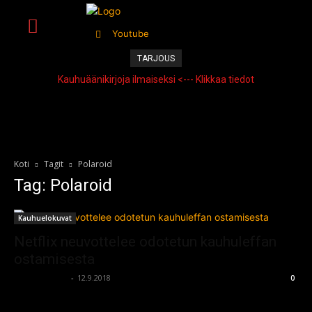
Youtube
TARJOUS
Kauhuäänikirjoja ilmaiseksi <--- Klikkaa tiedot
Koti
Tagit
Polaroid
Tag: Polaroid
Kauhuelokuvat
Netflix neuvottelee odotetun kauhuleffan
ostamisesta
kauhumedia
-
12.9.2018
0