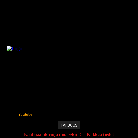
Youtube
TARJOUS
Kauhuäänikirjoja ilmaiseksi <--- Klikkaa tiedot