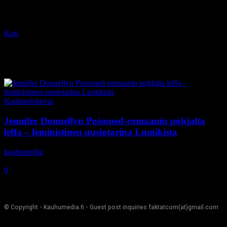
Koti
Tagit
Poisoned
Tag: Poisoned
Kauhuelokuvat
Jennifer Donnellyn Poisoned-romaanin pohjalta
leffa – feministinen uusiotarina Lumikista
kauhumedia
-
21.10.2020
0
© Copyright - Kauhumedia.fi - Guest post inquiries faktatcom(at)gmail.com