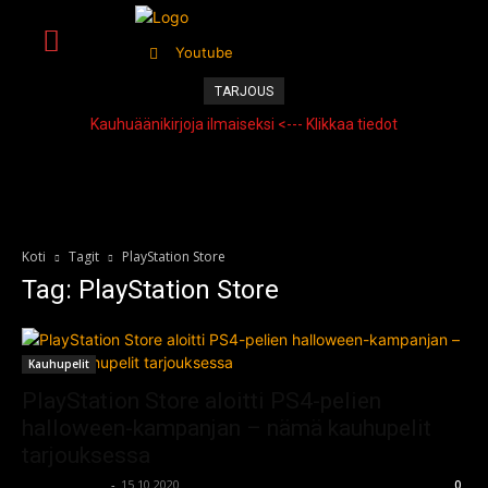
Youtube
TARJOUS
Kauhuäänikirjoja ilmaiseksi <--- Klikkaa tiedot
Koti
Tagit
PlayStation Store
Tag: PlayStation Store
Kauhupelit
PlayStation Store aloitti PS4-pelien
halloween-kampanjan – nämä kauhupelit
tarjouksessa
kauhumedia
-
15.10.2020
0