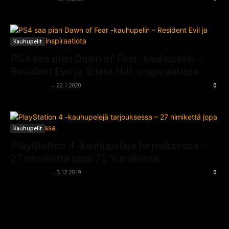
Kauhupelit
PS4 saa pian Dawn of Fear -kauhupelin –
Resident Evil ja Silent Hill -inspiraatiota
kauhumedia
-
22.1.2020
0
Kauhupelit
PlayStation 4 -kauhupelejä tarjouksessa –
27 nimikettä jopa 75 %:n alessa
kauhumedia
-
3.12.2019
0