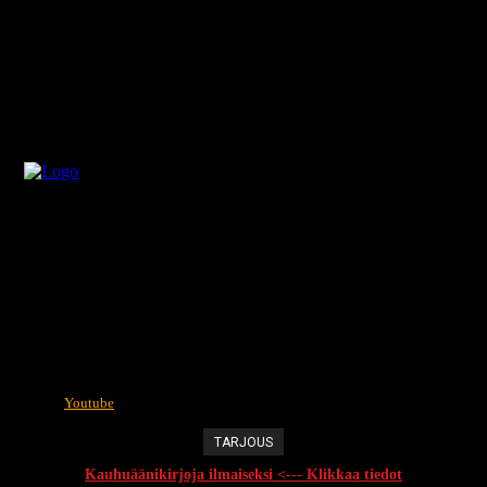
Youtube
TARJOUS
Kauhuäänikirjoja ilmaiseksi <--- Klikkaa tiedot