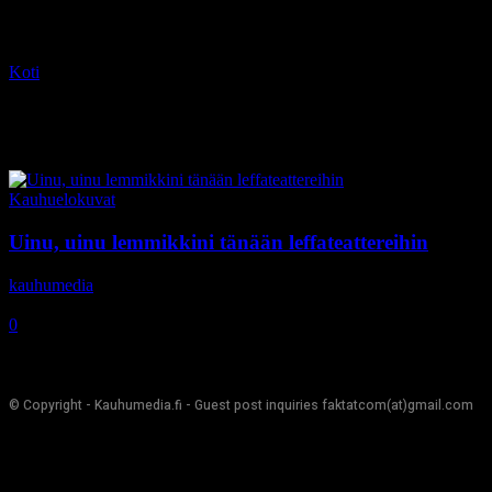
Koti
Tagit
Pet Sematary
Tag: Pet Sematary
Kauhuelokuvat
Uinu, uinu lemmikkini tänään leffateattereihin
kauhumedia
-
5.4.2019
0
© Copyright - Kauhumedia.fi - Guest post inquiries faktatcom(at)gmail.com