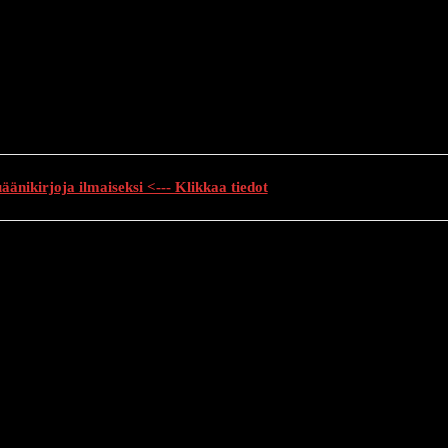
änikirjoja ilmaiseksi <--- Klikkaa tiedot
auhutarinat
Creepypasta
Kauhuelokuvat
Muu kauhu