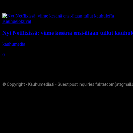
Tag: Percy Hynes White
Kauhuelokuvat
Nyt Netflixissä: viime kesänä ensi-iltaan tullut kauhul
kauhumedia
-
6.11.2018
0
© Copyright - Kauhumedia.fi - Guest post inquiries faktatcom(at)gmail