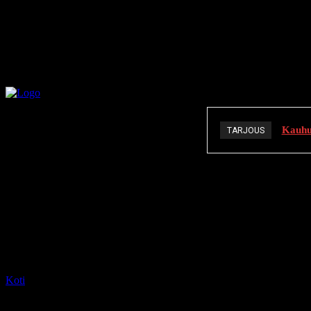
Kauhuä
TARJOUS
K
Koti
Tagit
Percy Hynes White