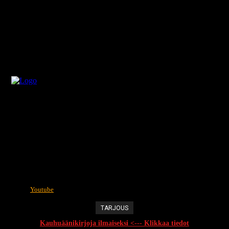
Youtube
TARJOUS
Kauhuäänikirjoja ilmaiseksi <--- Klikkaa tiedot